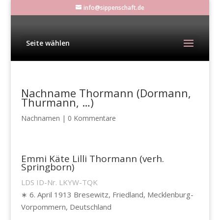
info@sippenschaft.de
Seite wählen
Nachname Thormann (Dormann,
Thurmann, …)
Nachnamen
|
0 Kommentare
Emmi Käte Lilli Thormann (verh.
Springborn)
LDS ID-Nr. LKYW-TQK
∗ 6. April 1913 Bresewitz, Friedland, Mecklenburg-
Vorpommern, Deutschland